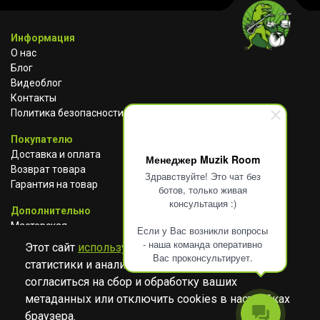
Информация
О нас
Блог
Видеоблог
Контакты
Политика безопасности
Покупателю
Доставка и оплата
Менеджер Muzik Room
Возврат товара
Здравствуйте! Это чат без
Гарантия на товар
ботов, только живая
консультация :)
Дополнительно
Мастерская
Если у Вас возникли вопросы
Сотрудничество
- наша команда оперативно
Этот сайт
использует cookies
для сбора
Вас проконсультирует.
статистики и анализа работы сайта. Просим
ВКОНТАКТЕ
АВИТО
TELEGRAM
согласиться на сбор и обработку ваших
YOUTUBE
метаданных или отключить cookies в настройках
браузера.