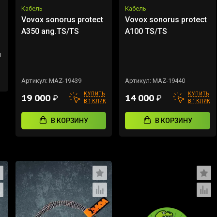
Кабель
Кабель
Vovox sonorus protect
Vovox sonorus protect
A350 ang.TS/TS
A100 TS/TS
м
Артикул:
MAZ-19439
Артикул:
MAZ-19440
КУПИТЬ
КУПИТЬ
19 000
14 000
₽
₽
В 1 КЛИК
В 1 КЛИК
В КОРЗИНУ
В КОРЗИНУ