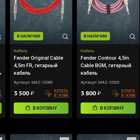
В НАЛИЧИИ
В НАЛИЧИИ
Кабель
Кабель
Fender Original Cable
Fender Contour 4,5m
4,5m FR, гитарный
Cable BGM, гитарный
ь
кабель
кабель
Артикул:
MAZ-10589
Артикул:
MAZ-10503
Ь
КУПИТЬ
КУПИТЬ
3 500
3 800
₽
₽
К
В 1 КЛИК
В 1 КЛИК
В КОРЗИНУ
В КОРЗИНУ