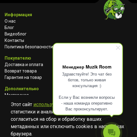
Информация
О нас
Блог
Видеоблог
Контакты
Политика безопасности
Покупателю
Доставка и оплата
Менеджер Muzik Room
Возврат товара
Здравствуйте! Это чат без
Гарантия на товар
ботов, только живая
консультация :)
Дополнительно
Мастерская
Если у Вас возникли вопросы
Сотрудничество
- наша команда оперативно
Этот сайт
использует cookies
для сбора
Вас проконсультирует.
статистики и анализа работы сайта. Просим
ВКОНТАКТЕ
АВИТО
TELEGRAM
согласиться на сбор и обработку ваших
YOUTUBE
метаданных или отключить cookies в настройках
браузера.