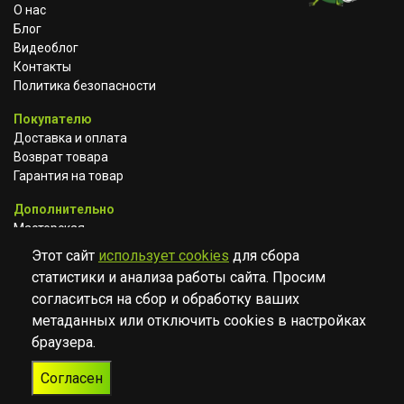
О нас
Блог
Видеоблог
Контакты
Политика безопасности
Покупателю
Доставка и оплата
Возврат товара
Гарантия на товар
Дополнительно
Мастерская
Сотрудничество
Этот сайт
использует cookies
для сбора
статистики и анализа работы сайта. Просим
ВКОНТАКТЕ
АВИТО
TELEGRAM
согласиться на сбор и обработку ваших
YOUTUBE
метаданных или отключить cookies в настройках
браузера.
© Музыкальный магазин Muzik Room, 2023-2026
Согласен
Разработка
Дизайн
ORIGINAL
TANYA HAYDEN