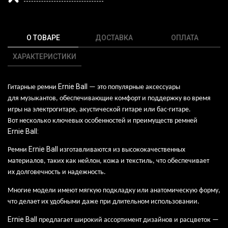
О ТОВАРЕ
ДОСТАВКА
ОПЛАТА
ХАРАКТЕРИСТИКИ
Ernie
Ball
Гитарные ремни
— это
популярные аксессуары
для
музыкантов, обеспечивающие комфорт и
поддержку во
время
игры на
электрогитаре, акустической гитаре
или
бас-гитаре.
Вот
несколько ключевых особенностей и
преимуществ ремней
Ernie
Ball
:
Ernie
Ball
Ремни
изготавливаются из
высококачественных
материалов, таких как
нейлон, кожа и
текстиль, что
обеспечивает
их
долговечность и
надежность.
Многие модели имеют мягкую подкладку
или
анатомическую форму,
что
делает их
удобными даже при
длительном использовании.
Ernie
Ball
предлагает широкий ассортимент дизайнов и
расцветок
—