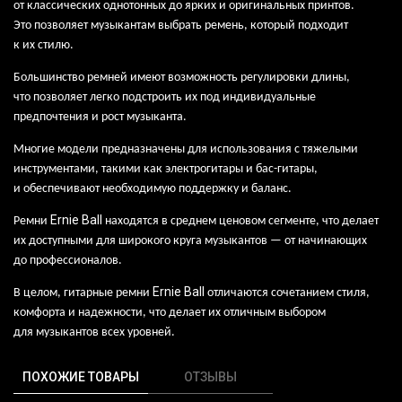
от
классических однотонных до
ярких и
оригинальных принтов.
Это
позволяет музыкантам выбрать ремень, который подходит
к
их
стилю.
Большинство ремней имеют возможность регулировки длины,
что
позволяет легко подстроить их
под
индивидуальные
предпочтения и
рост музыканта.
Многие модели предназначены для
использования с
тяжелыми
инструментами, такими как
электрогитары и
бас-гитары,
и
обеспечивают необходимую поддержку и
баланс.
Ernie
Ball
Ремни
находятся в среднем ценовом сегменте, что делает
их доступными для широкого круга музыкантов — от начинающих
до профессионалов.
Ernie
Ball
В целом, гитарные ремни
отличаются сочетанием стиля,
комфорта и
надежности, что
делает их
отличным выбором
для
музыкантов всех уровней.
ПОХОЖИЕ ТОВАРЫ
ОТЗЫВЫ