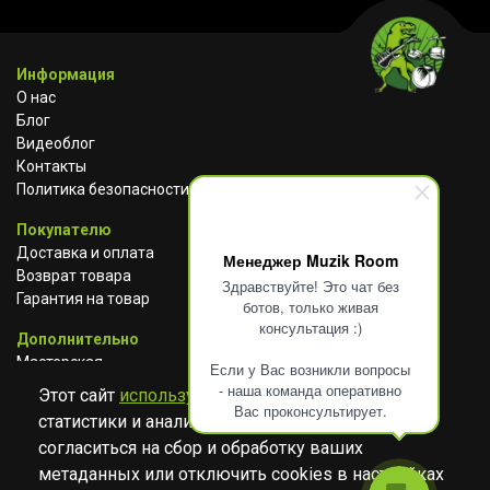
Информация
О нас
Блог
Видеоблог
Контакты
Политика безопасности
Покупателю
Доставка и оплата
Менеджер Muzik Room
Возврат товара
Здравствуйте! Это чат без
Гарантия на товар
ботов, только живая
консультация :)
Дополнительно
Мастерская
Если у Вас возникли вопросы
Сотрудничество
- наша команда оперативно
Этот сайт
использует cookies
для сбора
Вас проконсультирует.
статистики и анализа работы сайта. Просим
ВКОНТАКТЕ
АВИТО
TELEGRAM
согласиться на сбор и обработку ваших
YOUTUBE
метаданных или отключить cookies в настройках