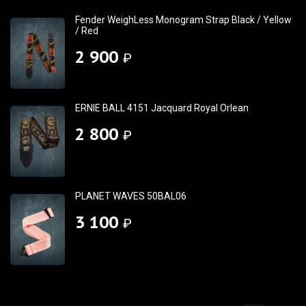
Fender WeighLess Monogram Strap Black / Yellow
/ Red
2 900
₽
ERNIE BALL 4151 Jacquard Royal Orlean
2 800
₽
PLANET WAVES 50BAL06
3 100
₽