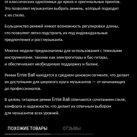
от
классических однотонных до
ярких и
оригинальных принтов.
Это
позволяет музыкантам выбрать ремень, который подходит
к
их
стилю.
Большинство ремней имеют возможность регулировки длины,
что
позволяет легко подстроить их
под
индивидуальные
предпочтения и
рост музыканта.
Многие модели предназначены для
использования с
тяжелыми
инструментами, такими как
электрогитары и
бас-гитары,
и
обеспечивают необходимую поддержку и
баланс.
Ernie
Ball
Ремни
находятся в среднем ценовом сегменте, что делает
их доступными для широкого круга музыкантов — от начинающих
до профессионалов.
Ernie
Ball
В целом, гитарные ремни
отличаются сочетанием стиля,
комфорта и
надежности, что
делает их
отличным выбором
для
музыкантов всех уровней.
ПОХОЖИЕ ТОВАРЫ
ОТЗЫВЫ