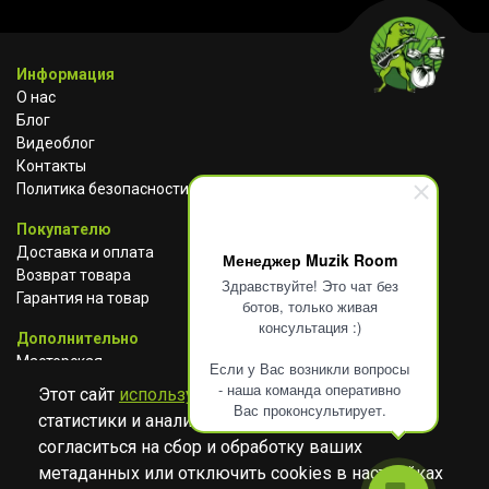
Информация
О нас
Блог
Видеоблог
Контакты
Политика безопасности
Покупателю
Доставка и оплата
Менеджер Muzik Room
Возврат товара
Здравствуйте! Это чат без
Гарантия на товар
ботов, только живая
консультация :)
Дополнительно
Мастерская
Если у Вас возникли вопросы
Сотрудничество
- наша команда оперативно
Этот сайт
использует cookies
для сбора
Вас проконсультирует.
статистики и анализа работы сайта. Просим
ВКОНТАКТЕ
АВИТО
TELEGRAM
согласиться на сбор и обработку ваших
YOUTUBE
метаданных или отключить cookies в настройках