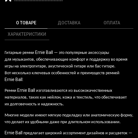
О ТОВАРЕ
ДОСТАВКА
ОПЛАТА
ХАРАКТЕРИСТИКИ
Ernie
Ball
Гитарные ремни
— это
популярные аксессуары
для
музыкантов, обеспечивающие комфорт и
поддержку во
время
игры на
электрогитаре, акустической гитаре
или
бас-гитаре.
Вот
несколько ключевых особенностей и
преимуществ ремней
Ernie
Ball
:
Ernie
Ball
Ремни
изготавливаются из
высококачественных
материалов, таких как
нейлон, кожа и
текстиль, что
обеспечивает
их
долговечность и
надежность.
Многие модели имеют мягкую подкладку
или
анатомическую форму,
что
делает их
удобными даже при
длительном использовании.
Ernie
Ball
предлагает широкий ассортимент дизайнов и
расцветок
—