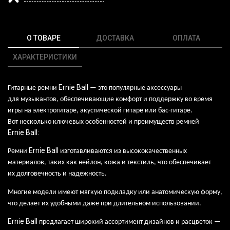
О ТОВАРЕ
ДОСТАВКА
ОПЛАТА
ХАРАКТЕРИСТИКИ
Ernie
Ball
Гитарные ремни
— это
популярные аксессуары
для
музыкантов, обеспечивающие комфорт и
поддержку во
время
игры на
электрогитаре, акустической гитаре
или
бас-гитаре.
Вот
несколько ключевых особенностей и
преимуществ ремней
Ernie
Ball
:
Ernie
Ball
Ремни
изготавливаются из
высококачественных
материалов, таких как
нейлон, кожа и
текстиль, что
обеспечивает
их
долговечность и
надежность.
Многие модели имеют мягкую подкладку
или
анатомическую форму,
что
делает их
удобными даже при
длительном использовании.
Ernie
Ball
предлагает широкий ассортимент дизайнов и
расцветок
—