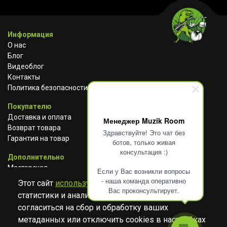
Информация
О нас
Блог
Видеоблог
Контакты
Политика безопасности
Покупателю
Доставка и оплата
Менеджер Muzik Room
Возврат товара
Здравствуйте! Это чат без
Гарантия на товар
ботов, только живая
консультация :)
Дополнительно
Мастерская
Если у Вас возникли вопросы
Сотрудничество
- наша команда оперативно
Этот сайт
использует cookies
для сбора
Вас проконсультирует.
статистики и анализа работы сайта. Просим
ВКОНТАКТЕ
АВИТО
TELEGRAM
согласиться на сбор и обработку ваших
YOUTUBE
метаданных или отключить cookies в настройках