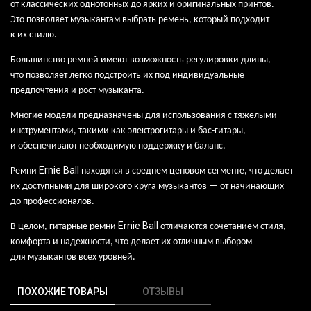
от
классических однотонных до
ярких и
оригинальных принтов.
Это
позволяет музыкантам выбрать ремень, который подходит
к
их
стилю.
Большинство ремней имеют возможность регулировки длины,
что
позволяет легко подстроить их
под
индивидуальные
предпочтения и
рост музыканта.
Многие модели предназначены для
использования с
тяжелыми
инструментами, такими как
электрогитары и
бас-гитары,
и
обеспечивают необходимую поддержку и
баланс.
Ernie
Ball
Ремни
находятся в среднем ценовом сегменте, что делает
их доступными для широкого круга музыкантов — от начинающих
до профессионалов.
Ernie
Ball
В целом, гитарные ремни
отличаются сочетанием стиля,
комфорта и
надежности, что
делает их
отличным выбором
для
музыкантов всех уровней.
ПОХОЖИЕ ТОВАРЫ
ОТЗЫВЫ