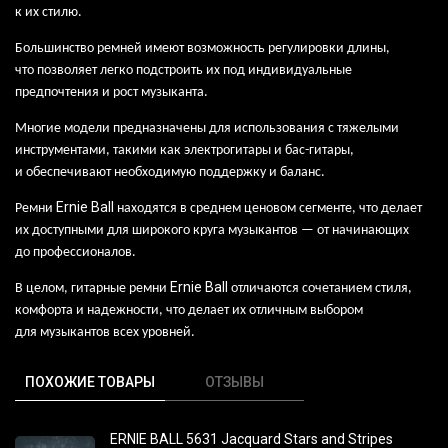
к
их
стилю.
Большинство ремней имеют возможность регулировки длины,
что
позволяет легко подстроить их
под
индивидуальные
предпочтения и
рост музыканта.
Многие модели предназначены для
использования с
тяжелыми
инструментами, такими как
электрогитары и
бас-гитары,
и
обеспечивают необходимую поддержку и
баланс.
Ernie
Ball
Ремни
находятся в среднем ценовом сегменте, что делает
их доступными для широкого круга музыкантов — от начинающих
до профессионалов.
Ernie
Ball
В целом, гитарные ремни
отличаются сочетанием стиля,
комфорта и
надежности, что
делает их
отличным выбором
для
музыкантов всех уровней.
ПОХОЖИЕ ТОВАРЫ
ОТЗЫВЫ
ERNIE BALL 5631 Jacquard Stars and Stripes