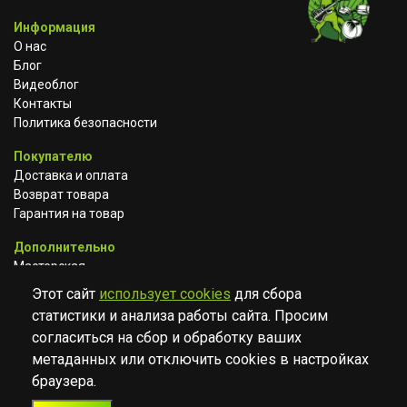
Информация
О нас
Блог
Видеоблог
Контакты
Политика безопасности
Покупателю
Доставка и оплата
Возврат товара
Гарантия на товар
Дополнительно
Мастерская
Сотрудничество
Этот сайт
использует cookies
для сбора
статистики и анализа работы сайта. Просим
ВКОНТАКТЕ
АВИТО
TELEGRAM
согласиться на сбор и обработку ваших
YOUTUBE
метаданных или отключить cookies в настройках
браузера.
© Музыкальный магазин Muzik Room, 2023-2026