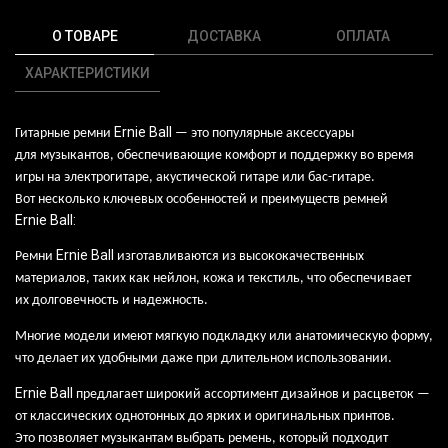
О ТОВАРЕ
ДОСТАВКА
ОПЛАТА
ХАРАКТЕРИСТИКИ
Ernie
Ball
Гитарные ремни
— это
популярные аксессуары
для
музыкантов, обеспечивающие комфорт и
поддержку во
время
игры на
электрогитаре, акустической гитаре
или
бас-гитаре.
Вот
несколько ключевых особенностей и
преимуществ ремней
Ernie
Ball
:
Ernie
Ball
Ремни
изготавливаются из
высококачественных
материалов, таких как
нейлон, кожа и
текстиль, что
обеспечивает
их
долговечность и
надежность.
Многие модели имеют мягкую подкладку
или
анатомическую форму,
что
делает их
удобными даже при
длительном использовании.
Ernie
Ball
предлагает широкий ассортимент дизайнов и
расцветок
—
от
классических однотонных до
ярких и
оригинальных принтов.
Это
позволяет музыкантам выбрать ремень, который подходит