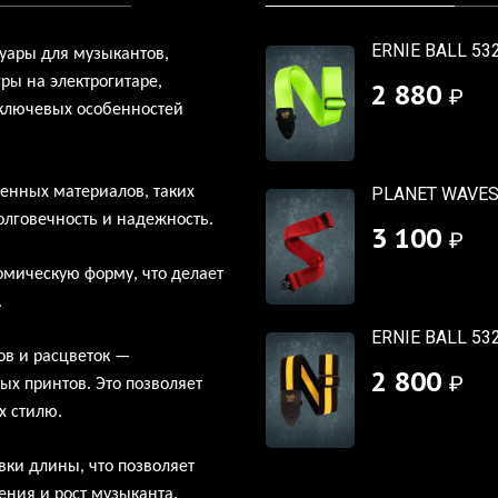
ERNIE BALL 53
суары для
музыкантов,
гры на
электрогитаре,
2 880
₽
 ключевых особенностей
енных материалов, таких
PLANET WAVES
олговечность и
надежность.
3 100
₽
омическую форму, что
делает
.
ERNIE BALL 53
ов и
расцветок
—
2 800
₽
ых принтов. Это
позволяет
х
стилю.
ки длины, что
позволяет
ения и
рост музыканта.