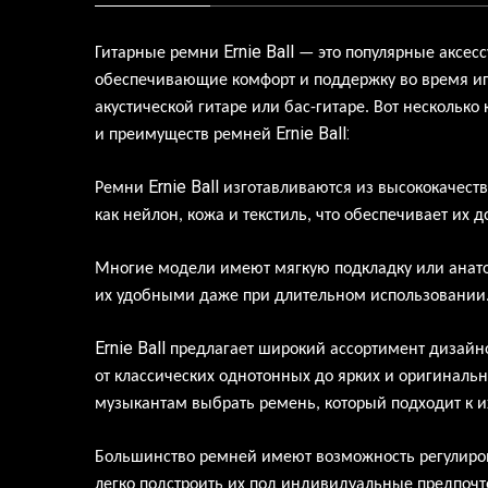
Ernie
Ball
Гитарные ремни
— это
популярные аксес
обеспечивающие комфорт и
поддержку во
время и
акустической гитаре
или
бас-гитаре. Вот
несколько
Ernie
Ball
:
и
преимуществ ремней
Ernie
Ball
Ремни
изготавливаются из
высококачеств
как
нейлон, кожа и
текстиль, что
обеспечивает их
д
Многие модели имеют мягкую подкладку
или
анат
их
удобными даже при
длительном использовании
Ernie
Ball
предлагает широкий ассортимент дизайн
от
классических однотонных до
ярких и
оригинальн
музыкантам выбрать ремень, который подходит к
и
Большинство ремней имеют возможность регулиров
легко подстроить их
под
индивидуальные предпочт