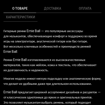
О ТОВАРЕ
ДОСТАВКА
ОПЛАТА
ХАРАКТЕРИСТИКИ
Ernie
Ball
Гитарные ремни
— это
популярные аксессуары
для
музыкантов, обеспечивающие комфорт и
поддержку во
время
игры на
электрогитаре, акустической гитаре
или
бас-гитаре.
Вот
несколько ключевых особенностей и
преимуществ ремней
Ernie
Ball
:
Ernie
Ball
Ремни
изготавливаются из
высококачественных
материалов, таких как
нейлон, кожа и
текстиль, что
обеспечивает
их
долговечность и
надежность.
Многие модели имеют мягкую подкладку
или
анатомическую форму,
что
делает их
удобными даже при
длительном использовании.
Ernie
Ball
предлагает широкий ассортимент дизайнов и
расцветок
—
от
классических однотонных до
ярких и
оригинальных принтов.
Это
позволяет музыкантам выбрать ремень, который подходит