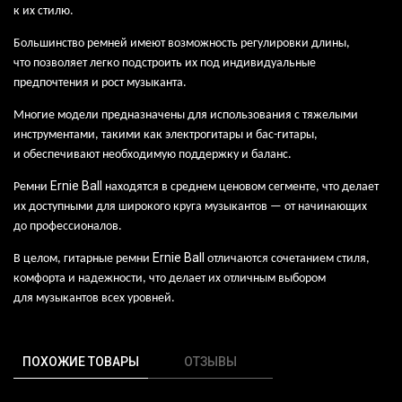
к
их
стилю.
Большинство ремней имеют возможность регулировки длины,
что
позволяет легко подстроить их
под
индивидуальные
предпочтения и
рост музыканта.
Многие модели предназначены для
использования с
тяжелыми
инструментами, такими как
электрогитары и
бас-гитары,
и
обеспечивают необходимую поддержку и
баланс.
Ernie
Ball
Ремни
находятся в среднем ценовом сегменте, что делает
их доступными для широкого круга музыкантов — от начинающих
до профессионалов.
Ernie
Ball
В целом, гитарные ремни
отличаются сочетанием стиля,
комфорта и
надежности, что
делает их
отличным выбором
для
музыкантов всех уровней.
ПОХОЖИЕ ТОВАРЫ
ОТЗЫВЫ