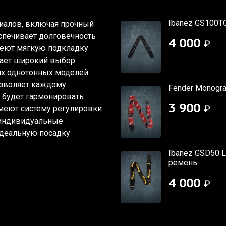
Ibanez GS100TO
риалов, включая прочный
еспечивает долговечность
4 000
₽
меют мягкую подкладку
гает широкий выбор
их однотонных моделей
озволяет каждому
Fender Monogra
 будет гармонировать
3 900
₽
имеют систему регулировки
д индивидуальные
идеальную посадку
Ibanez GSD50 L
ремень
4 000
₽