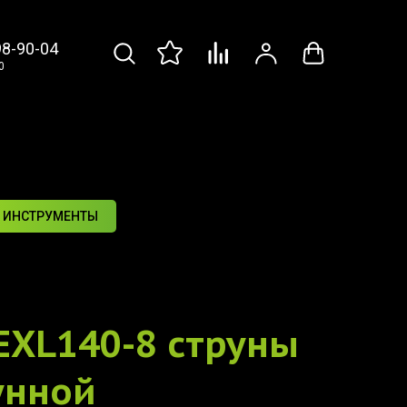
98-90-04
0
 ИНСТРУМЕНТЫ
 EXL140-8 струны
унной