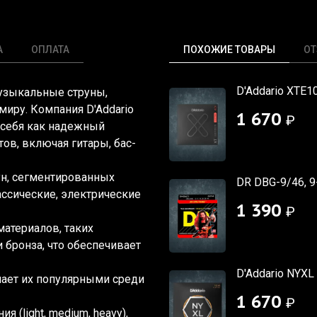
А
ОПЛАТА
ПОХОЖИЕ ТОВАРЫ
О
D'Addario XTE1
музыкальные струны,
иру. Компания D'Addario
1 670
₽
 себя как надежный
ов, включая гитары, бас-
ун, сегментированных
DR DBG-9/46, 9
ассические, электрические
1 390
₽
атериалов, таких
 бронза, что обеспечивает
D'Addario NYXL 
лает их популярными среди
1 670
₽
ния
(light
, medium, heavy),