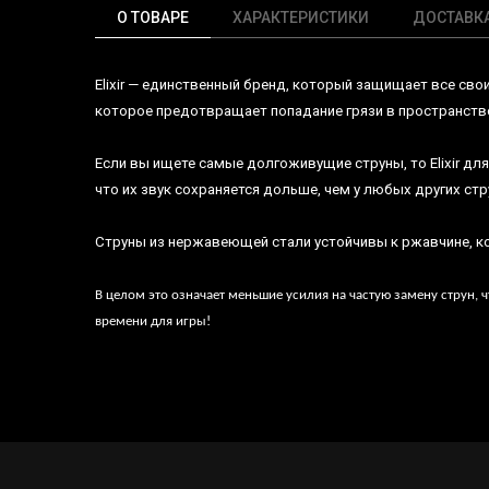
О ТОВАРЕ
ХАРАКТЕРИСТИКИ
ДОСТАВК
Elixir
— единственный бренд, который защищает все сво
которое предотвращает попадание грязи в пространст
Если вы ищете самые долгоживущие струны, то
Elixir
для
что их звук сохраняется дольше, чем у любых других стр
Струны из нержавеющей стали устойчивы к ржавчине, ко
В целом это означает меньшие усилия на частую замену струн, ч
времени для игры!