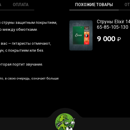
А
ОПЛАТА
ПОХОЖИЕ ТОВАРЫ
О
Струны Elixir 1
и струны защитным покрытием,
65-85-105-130
во между обмотками.
9 000
₽
 вас — гитаристы отмечают,
ун, с покрытием или без.
торая портит звучание.
то, в свою очередь, означает больше