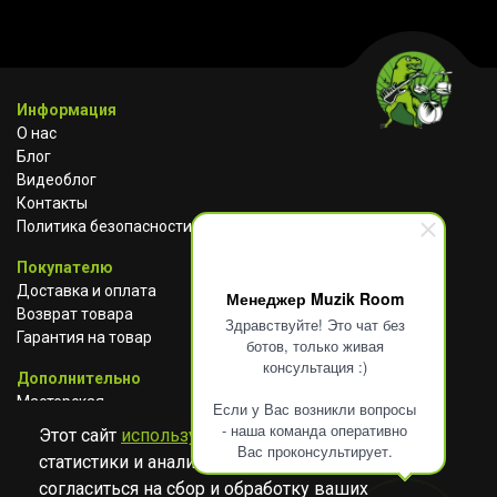
Информация
О нас
Блог
Видеоблог
Контакты
Политика безопасности
Покупателю
Доставка и оплата
Менеджер Muzik Room
Возврат товара
Здравствуйте! Это чат без
Гарантия на товар
ботов, только живая
консультация :)
Дополнительно
Мастерская
Если у Вас возникли вопросы
Сотрудничество
- наша команда оперативно
Этот сайт
использует cookies
для сбора
Вас проконсультирует.
статистики и анализа работы сайта. Просим
ВКОНТАКТЕ
АВИТО
TELEGRAM
согласиться на сбор и обработку ваших