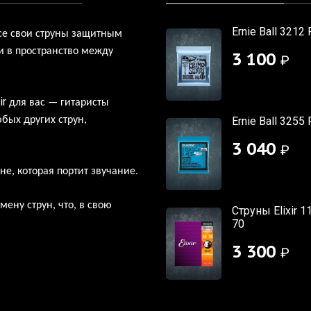
Ernie Ball 3212 
се свои струны защитным
и в пространство между
3 100
₽
ir
для вас — гитаристы
юбых других струн,
Ernie Ball 3255 
3 040
₽
е, которая портит звучание.
ену струн, что, в свою
Струны Elixir 1
70
3 300
₽