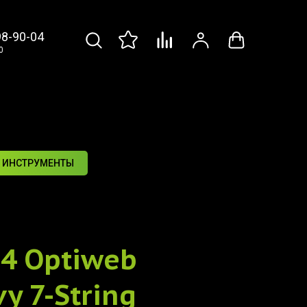
98-90-04
0
 ИНСТРУМЕНТЫ
74 Optiweb
y 7-String