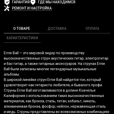
ГАРАНТИЯ
ГДЕ МЫ НАХОДИМСЯ
РЕМОНТ И НАСТРОЙКА
О ТОВАРЕ
ДОСТАВКА
ОПЛАТА
ХАРАКТЕРИСТИКИ
Ernie Ball — это мировой лидер по производству
высококачественных струн акустических гитар, электрогитар
и бас-гитар, а также гитарных аксессуаров. На струнах Ernie
Ball были записаны многие легендарные музыкальные
альбомы.
В широкой линейке струн Ernie Ball найдется тон, который
удовлетворит как гитариста-любителя, и бывалого профи.
Струны Ernie Ball изготавливаются в долине Коачелья
Калифорния с использованием таких высококачественных
материалов, как бронза, сталь, титан, кобальт, никель,
алюминиевая бронза, фосфор, нейлон, нержавеющая сталь
и медь. Струны представлены во всевозможных комбинациях