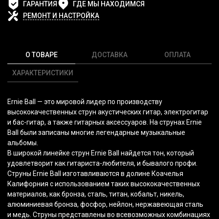
ГАРАНТИЯ
ГДЕ МЫ НАХОДИМСЯ
РЕМОНТ И НАСТРОЙКА
О ТОВАРЕ
ДОСТАВКА
ОПЛАТА
ХАРАКТЕРИСТИКИ
Ernie Ball — это мировой лидер по производству
высококачественных струн акустических гитар, электрогитар
и бас-гитар, а также гитарных аксессуаров. На струнах Ernie
Ball были записаны многие легендарные музыкальные
альбомы.
В широкой линейке струн Ernie Ball найдется тон, который
удовлетворит как гитариста-любителя, и бывалого профи.
Струны Ernie Ball изготавливаются в долине Коачелья
Калифорния с использованием таких высококачественных
материалов, как бронза, сталь, титан, кобальт, никель,
алюминиевая бронза, фосфор, нейлон, нержавеющая сталь
и медь. Струны представлены во всевозможных комбинациях