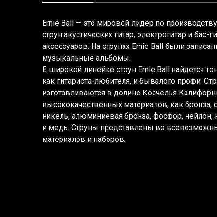
Ernie Ball — это мировой лидер по производст
струн акустических гитар, электрогитар и бас-г
аксессуаров. На струнах Ernie Ball были запис
музыкальные альбомы.
В широкой линейке струн Ernie Ball найдется т
как гитариста-любителя, и бывалого профи. Стру
изготавливаются в долине Коачелья Калифорн
высококачественных материалов, как бронза, ст
никель, алюминиевая бронза, фосфор, нейлон,
и медь. Струны представлены во всевозможны
материалов и наборов.