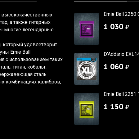
Ernie Ball 2250 
ву высококачественных
итар, а также гитарных
1 030
₽
аны многие легендарные
он, который удовлетворит
ны Ernie Ball
D'Addario EXL1
ия с использованием таких
1 060
₽
аль, титан, кобальт,
 нержавеющая сталь
х комбинациях калибров,
Ernie Ball 2251 
1 150
₽