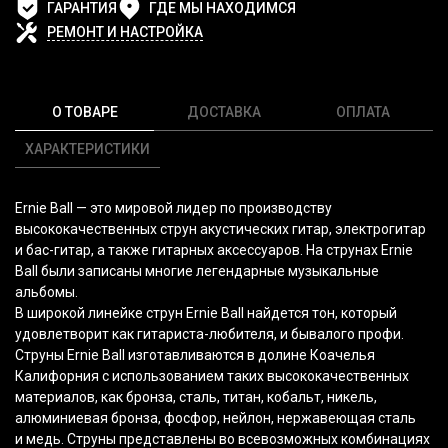
ГАРАНТИЯ
ГДЕ МЫ НАХОДИМСЯ
РЕМОНТ И НАСТРОЙКА
О ТОВАРЕ
ДОСТАВКА
ОПЛАТА
ХАРАКТЕРИСТИКИ
Ernie Ball — это мировой лидер по производству
высококачественных струн акустических гитар, электрогитар
и бас-гитар, а также гитарных аксессуаров. На струнах Ernie
Ball были записаны многие легендарные музыкальные
альбомы.
В широкой линейке струн Ernie Ball найдется тон, который
удовлетворит как гитариста-любителя, и бывалого профи.
Струны Ernie Ball изготавливаются в долине Коачелья
Калифорния с использованием таких высококачественных
материалов, как бронза, сталь, титан, кобальт, никель,
алюминиевая бронза, фосфор, нейлон, нержавеющая сталь
и медь. Струны представлены во всевозможных комбинациях