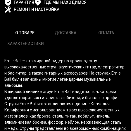
ГАРАНТИЯ
ГДЕ МЫ НАХОДИМСЯ
РЕМОНТ И НАСТРОЙКА
О ТОВАРЕ
ДОСТАВКА
ОПЛАТА
ХАРАКТЕРИСТИКИ
Ernie Ball — это мировой лидер по производству
высококачественных струн акустических гитар, электрогитар
и бас-гитар, а также гитарных аксессуаров. На струнах Ernie
Ball были записаны многие легендарные музыкальные
альбомы.
В широкой линейке струн Ernie Ball найдется тон, который
удовлетворит как гитариста-любителя, и бывалого профи.
Струны Ernie Ball изготавливаются в долине Коачелья
Калифорния с использованием таких высококачественных
материалов, как бронза, сталь, титан, кобальт, никель,
алюминиевая бронза, фосфор, нейлон, нержавеющая сталь
и медь. Струны представлены во всевозможных комбинациях