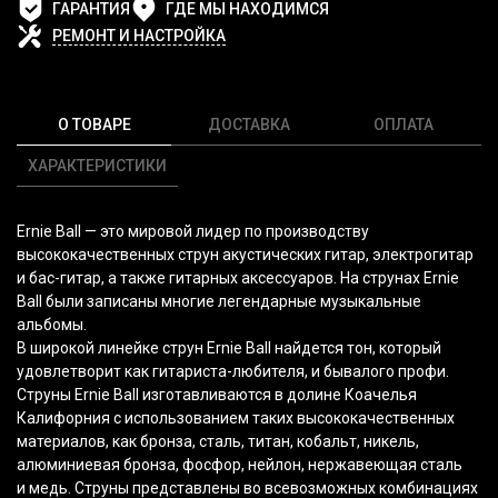
ГАРАНТИЯ
ГДЕ МЫ НАХОДИМСЯ
РЕМОНТ И НАСТРОЙКА
О ТОВАРЕ
ДОСТАВКА
ОПЛАТА
ХАРАКТЕРИСТИКИ
Ernie Ball — это мировой лидер по производству
высококачественных струн акустических гитар, электрогитар
и бас-гитар, а также гитарных аксессуаров. На струнах Ernie
Ball были записаны многие легендарные музыкальные
альбомы.
В широкой линейке струн Ernie Ball найдется тон, который
удовлетворит как гитариста-любителя, и бывалого профи.
Струны Ernie Ball изготавливаются в долине Коачелья
Калифорния с использованием таких высококачественных
материалов, как бронза, сталь, титан, кобальт, никель,
алюминиевая бронза, фосфор, нейлон, нержавеющая сталь
и медь. Струны представлены во всевозможных комбинациях