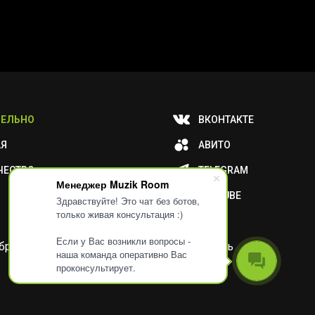
ЕЛЬНО
ВКОНТАКТЕ
АЯ
АВИТО
ЧЕСТВО
TELEGRAM
Менеджер Muzik Room
YOUTUBE
Здравствуйте! Это чат без ботов,
только живая консультация :)
Если у Вас возникли вопросы -
и обработку ваших метаданных или отключить
наша команда оперативно Вас
проконсультирует.
Разработка
Дизайн
ORIGINAL
TANYA HAYDEN