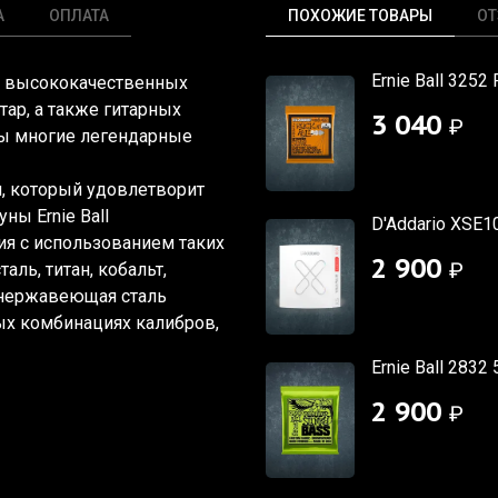
А
ОПЛАТА
ПОХОЖИЕ ТОВАРЫ
О
Ernie Ball 3252
ву высококачественных
итар, а также гитарных
3 040
₽
аны многие легендарные
он, который удовлетворит
ны Ernie Ball
D'Addario XSE1
ия с использованием таких
2 900
₽
аль, титан, кобальт,
 нержавеющая сталь
х комбинациях калибров,
Ernie Ball 2832
2 900
₽