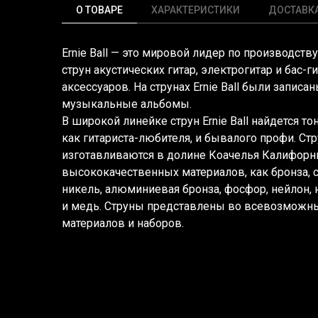
О ТОВАРЕ
ХАРАКТЕРИСТИКИ
ДОСТАВК
Ernie Ball — это мировой лидер по производст
струн акустических гитар, электрогитар и бас-г
аксессуаров. На струнах Ernie Ball были запис
музыкальные альбомы.
В широкой линейке струн Ernie Ball найдется т
как гитариста-любителя, и бывалого профи. Стру
изготавливаются в долине Коачелья Калифорн
высококачественных материалов, как бронза, ст
никель, алюминиевая бронза, фосфор, нейлон,
и медь. Струны представлены во всевозможны
материалов и наборов.