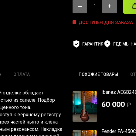
ДОСТУПЕН ДЛЯ ЗАКАЗА
ГАРАНТИЯ
ГДЕ МЫ Н
А
ОПЛАТА
ПОХОЖИЕ ТОВАРЫ
О
Ibanez AEGB24E
й отделке обладает
остью из сапеле. Подбор
60 000
₽
щенного тона.
ступ к верхнему регистру.
рёх частей ньято и клёна
нным резонансом. Накладка
Fender FA-450C