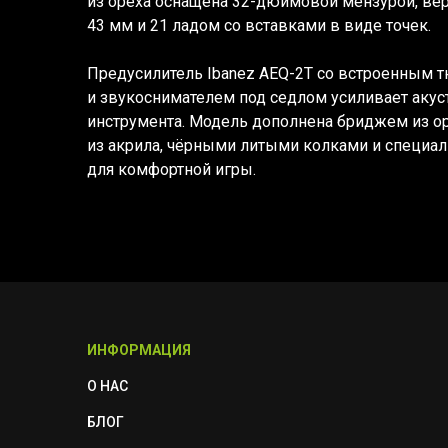
из ореха оснащена 32-дюймовой мензурой, в
43 мм и 21 ладом со вставками в виде точек.
Предусилитель Ibanez AEQ-2T со встроенным 
и звукоснимателем под седлом усиливает акус
инструмента. Модель дополнена бриджем из ор
из акрила, чёрными литыми колками и специа
для комфортной игры.
ИНФОРМАЦИЯ
О НАС
БЛОГ