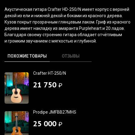
Акустическая гитара Crafter
HD-250/N
имеет корпус с верхней
декой из ели и нижней декой и боками из красного дерева.
Кузов покрыт прозрачным глянцевым лаком. Гриф из красного
дерева имеет накладку из амаранта
Purpleheart
и 20 ладов.
Благодаря своему строению гитара обладает отчётливым
и громким звучанием c мягкостью и глубиной.
ПОХОЖИЕ ТОВАРЫ
ОТЗЫВЫ
Crafter HT-250/N
21 750
₽
Prodipe JMFBB27MHS
25 000
₽