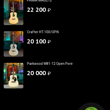
PRIMA MAG212
22 200
₽
Crafter HT-100/OP.N
20 100
₽
Parkwood W81-12 Open Pore
20 000
₽