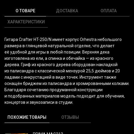
О ТОВАРЕ
ДОСТАВКА
ОПЛАТА
ХАРАКТЕРИСТИКИ
Гитара Crafter HT-250/N имеет корпус Orhestra небольшого
размера в глянцевой натуральной отделке, что делает
её удобной для игры в любой позиции. Верхняя дека
изготовлена из ели, а спинка и обечайка — из красного
дерева. Гриф из красного дерева оборудован накладкой
из палисандра с классической мензурой 25,5 дюймов и 20
ладами с инкрустацией в виде точек. Инструмент также
оснащён бриджем из палисандра и хромированными колками.
Благодаря сочетанию продуманной конструкции
и подобранных материалов модель подходит для обучения,
концертов и звукозаписи в студии.
ПОХОЖИЕ ТОВАРЫ
ОТЗЫВЫ