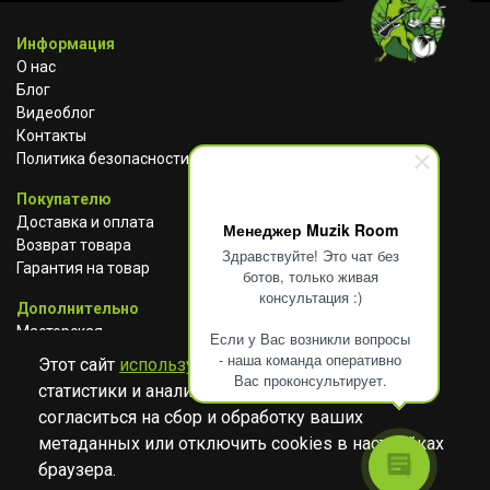
Информация
О нас
Блог
Видеоблог
Контакты
Политика безопасности
Покупателю
Доставка и оплата
Менеджер Muzik Room
Возврат товара
Здравствуйте! Это чат без
Гарантия на товар
ботов, только живая
консультация :)
Дополнительно
Мастерская
Если у Вас возникли вопросы
Сотрудничество
- наша команда оперативно
Этот сайт
использует cookies
для сбора
Вас проконсультирует.
статистики и анализа работы сайта. Просим
ВКОНТАКТЕ
АВИТО
TELEGRAM
согласиться на сбор и обработку ваших
YOUTUBE
метаданных или отключить cookies в настройках
браузера.
© Музыкальный магазин Muzik Room, 2023-2026