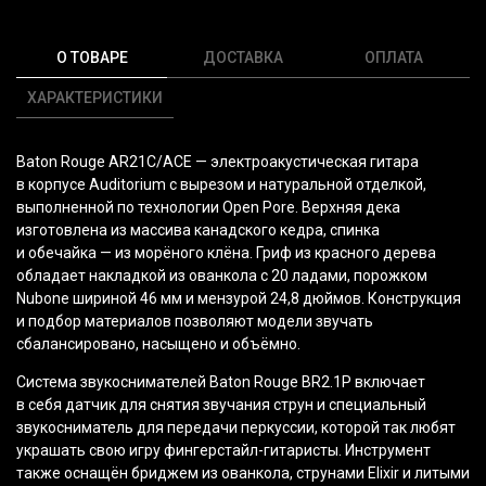
О ТОВАРЕ
ДОСТАВКА
ОПЛАТА
ХАРАКТЕРИСТИКИ
Baton Rouge AR21C/ACE — электроакустическая гитара
в корпусе Auditorium с вырезом и натуральной отделкой,
выполненной по технологии Open Pore. Верхняя дека
изготовлена из массива канадского кедра, спинка
и обечайка — из морёного клёна. Гриф из красного дерева
обладает накладкой из ованкола с 20 ладами, порожком
Nubone шириной 46 мм и мензурой 24,8 дюймов. Конструкция
и подбор материалов позволяют модели звучать
сбалансировано, насыщено и объёмно.
Система звукоснимателей Baton Rouge BR2.1P включает
в себя датчик для снятия звучания струн и специальный
звукосниматель для передачи перкуссии, которой так любят
украшать свою игру фингерстайл-гитаристы. Инструмент
также оснащён бриджем из ованкола, струнами Elixir и литыми