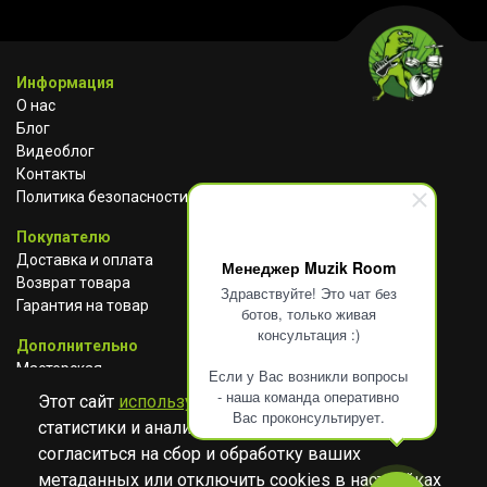
Информация
О нас
Блог
Видеоблог
Контакты
Политика безопасности
Покупателю
Доставка и оплата
Менеджер Muzik Room
Возврат товара
Здравствуйте! Это чат без
Гарантия на товар
ботов, только живая
консультация :)
Дополнительно
Мастерская
Если у Вас возникли вопросы
Сотрудничество
- наша команда оперативно
Этот сайт
использует cookies
для сбора
Вас проконсультирует.
статистики и анализа работы сайта. Просим
ВКОНТАКТЕ
АВИТО
TELEGRAM
согласиться на сбор и обработку ваших
YOUTUBE
метаданных или отключить cookies в настройках