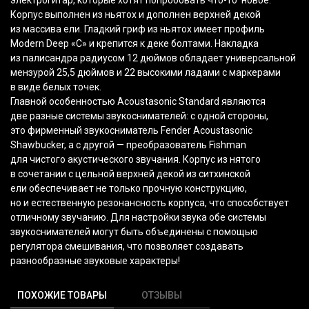
электрогитар, которые хотят попробовать
что-то
новое.
Корпус выполнен из н
ьятох
и дополнен верхней декой
из массива ели. Гладкий гриф из н
ьятох
имеет профиль
Modern Deep
«C
» и крепится к деке болтами. Накладка
из палисандра радиусом 12 дюймов обладает универсальной
мензурой 25,5 дюймов и 22 высокими ладами с маркерами
в виде белых точек.
Главной особенностью Acoustasonic Standard являются
две разные системы звукоснимателей: с одной стороны,
это фирменный звукосниматель Fender Acoustasonic
Shawbucker, а с другой — преобразователь Fishman
для чистого акустического звучания. Корпус из нятого
в сочетании с цельной верхней декой из ситхинской
ели обеспечивает не только прочную конструкцию,
но и естественную резонансность корпуса, что способствует
отличному звучанию. Для настройки звука обе системы
звукоснимателей могут быть объединены с помощью
регулятора смешивания, что позволяет создавать
разнообразные звуковые характеры!
ПОХОЖИЕ ТОВАРЫ
ОТЗЫВЫ