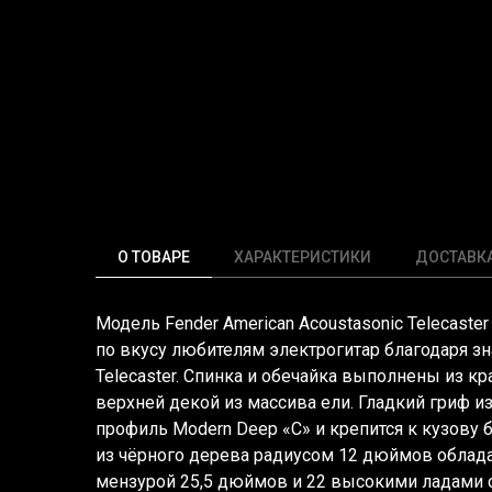
О ТОВАРЕ
ХАРАКТЕРИСТИКИ
ДОСТАВК
Модель Fender American Acoustasonic Telecaste
по вкусу любителям электрогитар благодаря з
Telecaster. Спинка и обечайка выполнены из к
верхней декой из массива ели. Гладкий гриф и
профиль Modern Deep
«C
» и крепится к кузову
из чёрного дерева радиусом 12 дюймов облад
мензурой 25,5 дюймов и 22 высокими ладами 