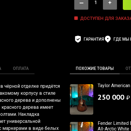
ДОСТУПЕН ДЛЯ ЗАКАЗ
ГАРАНТИЯ
ГДЕ МЫ
А
ОПЛАТА
ПОХОЖИЕ ТОВАРЫ
О
Taylor America
r в чёрной отделке придётся
накомому корпусу в стиле
250 000
₽
расного дерева и дополнены
з красного дерева имеет
 болтами. Накладка
ает универсальной
Fender Limited 
с маркерами в виде белых
All-Arctic White