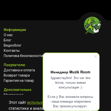
Информация
О нас
Блог
Видеоблог
Контакты
Политика безопасности
Покупателю
Доставка и оплата
Менеджер Muzik Room
Возврат товара
Здравствуйте! Это чат без
Гарантия на товар
ботов, только живая
консультация :)
Дополнительно
Мастерская
Если у Вас возникли вопросы
Сотрудничество
- наша команда оперативно
Этот сайт
использует cookies
для сбора
Вас проконсультирует.
статистики и анализа работы сайта. Просим