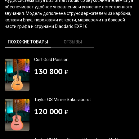
Аудиосистема Enya ES3 Smart Audio со звукоснимателем Enya
обеспечивает удобное управление и усиление естественного
звучания. Модель дополнена струнодержателем из карбона,
колками Enya, порожками из кости, маркерами на боковой
части грифа и струнами D'addario EXP16.
ПОХОЖИЕ ТОВАРЫ
ОТЗЫВЫ
Cort Gold Passion
130 800
₽
Taylor GS Mini-e Sakuraburst
120 000
₽