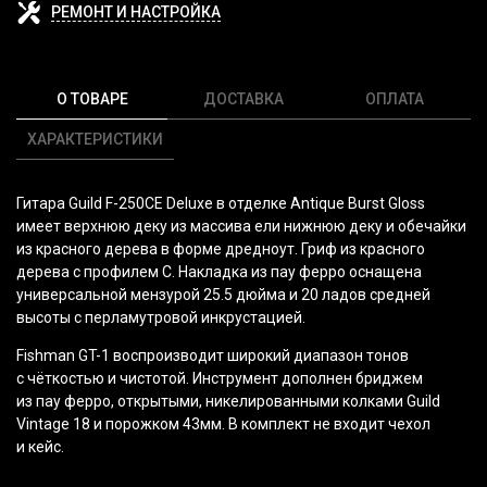
РЕМОНТ И НАСТРОЙКА
О ТОВАРЕ
ДОСТАВКА
ОПЛАТА
ХАРАКТЕРИСТИКИ
Гитара Guild F-250CE Deluxe в отделке Antique Burst Gloss
имеет верхнюю деку из массива ели нижнюю деку и обечайки
из красного дерева в форме дредноут. Гриф из красного
дерева с профилем C. Накладка из пау ферро оснащена
универсальной мензурой 25.5 дюйма и 20 ладов средней
высоты с перламутровой инкрустацией.
Fishman GT-1
воспроизводит широкий диапазон тонов
с чёткостью и чистотой. Инструмент дополнен бриджем
из пау ферро, открытыми, никелированными колками
Guild
Vintage 18
и порожком 43мм. В комплект не входит чехол
и кейс.