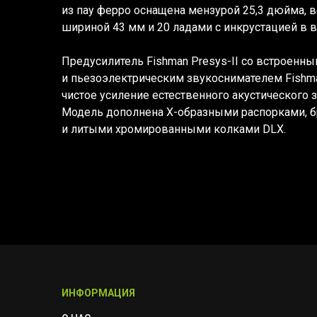
из пау ферро оснащена мензурой 25,3 дюйма, 
шириной 43 мм и 20 ладами с инкрустацией в 
Предусилитель Fishman Presys-II со встроенн
и пьезоэлектрическим звукоснимателем Fishma
чистое усиление естественного акустического 
Модель дополнена Х-образными распорками, б
и литыми хромированными колками DLX.
ИНФОРМАЦИЯ