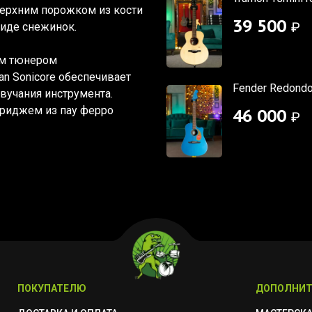
верхним порожком из кости
39 500
₽
виде снежинок.
ым тюнером
n Sonicore обеспечивает
Fender Redondo
звучания инструмента.
риджем из пау ферро
46 000
₽
ПОКУПАТЕЛЮ
ДОПОЛНИТ