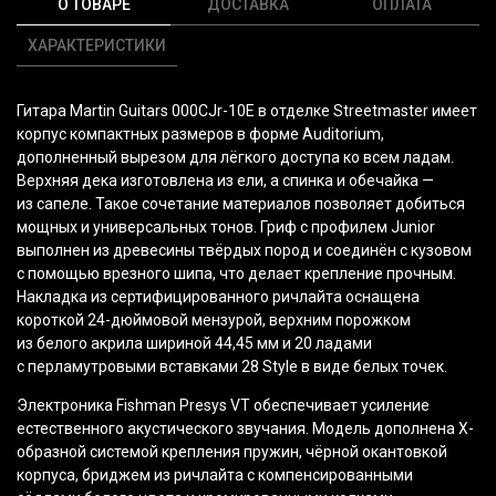
О ТОВАРЕ
ДОСТАВКА
ОПЛАТА
ХАРАКТЕРИСТИКИ
Гитара Martin Guitars 000CJr-10E в отделке Streetmaster имеет
корпус компактных размеров в форме Auditorium,
дополненный вырезом для лёгкого доступа ко всем ладам.
Верхняя дека изготовлена из ели, а спинка и обечайка —
из сапеле. Такое сочетание материалов позволяет добиться
мощных и универсальных тонов. Гриф с профилем Junior
выполнен из древесины твёрдых пород и соединён с кузовом
с помощью врезного шипа, что делает крепление прочным.
Накладка из сертифицированного ричлайта оснащена
короткой 24-дюймовой мензурой, верхним порожком
из белого акрила шириной 44,45 мм и 20 ладами
с перламутровыми вставками 28 Style в виде белых точек.
Электроника Fishman Presys VT обеспечивает усиление
естественного акустического звучания. Модель дополнена X-
образной системой крепления пружин, чёрной окантовкой
корпуса, бриджем из ричлайта с компенсированными