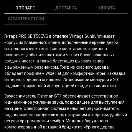
О ТОВАРЕ
ДОСТАВКА
ОПЛАТА
ХАРАКТЕРИСТИКИ
Гитара PRS SE T50EVS в отделке Vintage Sunburst имеет
корпус из пламенного клёна, дополненный верхней декой
из цельного куска ели. Такое сочетание материалов
позволяет добиться плотных и чётких басов, вокальных
средних частот, а также блестящих высоких тонов
с выраженным резонансом. Гриф из красного дерева
обладает профилем Wide Fat для комфортной игры. Накладка
из чёрного дерева оснащена 25-дюймовой мензурой и 20
ладами с фирменной инкрустацией в виде летящих птиц.
Звукосниматель Fishman GT1 обеспечивает естественное
и динамичное усиление звука, подходящее для выступления
на сцене. Электронная система включает звукосниматель
под порожком, предусилитель в звуковом отверстии, удобный
регулятор громкости и тембра. Модель оборудована
компенсированной вставкой бриджа из чёрного дерева