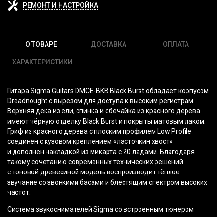
РЕМОНТ И НАСТРОЙКА
О ТОВАРЕ
ДОСТАВКА
ОПЛАТА
ХАРАКТЕРИСТИКИ
Гитара Sigma Guitars DMCE-BKB Black Burst обладает корпусом
Dreadnought с вырезом для доступа к высоким регистрам.
Верхняя дека из ели, спинка и обечайка из красного дерева
имеют чёрную отделку Black Burst и покрыты матовым лаком.
Гриф из красного дерева с плоским профилем Low Profile
соединён с кузовом креплением
«ласточкин
хвост»
и дополнен накладкой из микарта с 20 ладами. Благодаря
такому сочетанию современных технических решений
с тоновой древесиной модель воспроизводит тёплое
звучание со звонкими басами и блестящим спектром высоких
частот.
Система звукоснимателей Sigma со встроенным тюнером