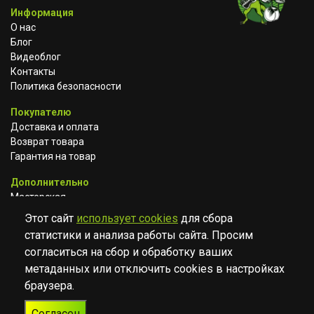
Информация
О нас
Блог
Видеоблог
Контакты
Политика безопасности
Покупателю
Доставка и оплата
Возврат товара
Гарантия на товар
Дополнительно
Мастерская
Сотрудничество
Этот сайт
использует cookies
для сбора
статистики и анализа работы сайта. Просим
ВКОНТАКТЕ
АВИТО
TELEGRAM
согласиться на сбор и обработку ваших
YOUTUBE
метаданных или отключить cookies в настройках
браузера.
© Музыкальный магазин Muzik Room, 2023-2026
Согласен
Разработка
Дизайн