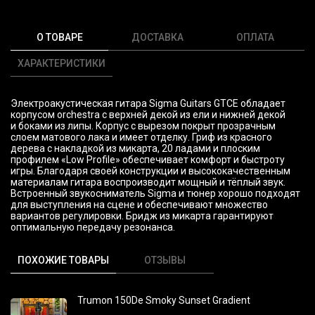
О ТОВАРЕ
ДОСТАВКА
ОПЛАТА
ХАРАКТЕРИСТИКИ
Электроакустическая гитара Sigma Guitars GTCE обладает
корпусом orchestra с верхней декой из ели и нижней декой
и боками из липы. Корпус с вырезом покрыт прозрачным
слоем матового лака и имеет отделку. Гриф из красного
дерева с накладкой из микарта, 20 ладами и плоским
профилем
«Low
Profile» обеспечивает комфорт и быстроту
игры. Благодаря своей конструкции и высококачественным
материалам гитара воспроизводит мощный и тёплый звук.
Встроенный звукосниматель Sigma и тюнер хорошо подходят
для выступления на сцене и обеспечивают множество
вариантов регулировки. Бридж из микарта гарантируют
оптимальную передачу резонанса.
ПОХОЖИЕ ТОВАРЫ
ОТЗЫВЫ
Trumon 150Dе Smoky Sunset Gradient