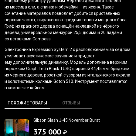
к верхнему регистру удобным. Верхняя дека изготовлена
из массива ели, а спинка и обечайки — из ясеня. Такое
сочетание материалов позволяет добиться кристальных
верхних частот, выраженных средних тонов и мощного баса.
Гриф из красного дерева оснащён накладкой из чёрного
дерева, универсальной мензурой 25,5 дюйма и 20 ладами
со вставками Compass.
Электроника Expression System 2 с расположением за седлом
усиливает акустическое звучание и придаёт
ему дополнительную динамику. Модель дополнена верхним
порожком Graph Tech Black TUSQ шириной 44,45 мм, бриджем
из чёрного дерева, розеткой с узором из итальянского акрила
и золотистыми колками Gotoh 510. Инструмент поставляется
в комплекте кейсом.
ПОХОЖИЕ ТОВАРЫ
ОТЗЫВЫ
Gibson Slash J-45 November Burst
375 000
₽