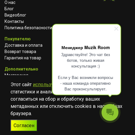
О нас
Блог
Видеоблог
Контакты
Политика безопасности
Покупателю
Доставка и оплата
Менеджер Muzik Room
Возврат товара
Здравствуйте! Это чат без
Гарантия на товар
ботов, только живая
консультация :)
Дополнительно
Мастерская
Если у Вас возникли вопросы
Сотрудничество
- наша команда оперативно
Этот сайт
использует cookies
для сбора
Вас проконсультирует.
статистики и анализа работы сайта. Просим
ВКОНТАКТЕ
АВИТО
TELEGRAM
согласиться на сбор и обработку ваших
YOUTUBE
метаданных или отключить cookies в настройках
браузера.
© Музыкальный магазин Muzik Room, 2023-2026
Согласен
Разработка
Дизайн
ORIGINAL
TANYA HAYDEN