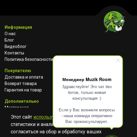
Информация
О нас
Блог
Видеоблог
Контакты
Политика безопасности
Покупателю
Доставка и оплата
Менеджер Muzik Room
Возврат товара
Здравствуйте! Это чат без
Гарантия на товар
ботов, только живая
консультация :)
Дополнительно
Мастерская
Если у Вас возникли вопросы
Сотрудничество
- наша команда оперативно
Этот сайт
использует cookies
для сбора
Вас проконсультирует.
статистики и анализа работы сайта. Просим
ВКОНТАКТЕ
АВИТО
TELEGRAM
согласиться на сбор и обработку ваших