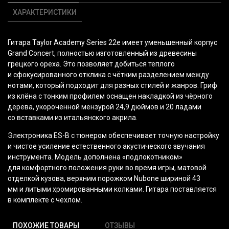
ХАРАКТЕРИСТИКИ
Гитара Taylor Academy Series 22e имеет уменьшенный корпус
Grand Concert, полностью изготовленный из древесины
грецкого ореха. Это позволяет добиться теплого
и сфокусированного отклика с чётким разделением между
нотами, который подходит для разных стилей и жанров. Гриф
из клёна с тонким профилем оснащен накладкой из чёрного
дерева, укороченной мензурой 24,9 дюймов и 20 ладами
со вставками из итальянского акрила.
Электроника ES-B с тюнером обеспечивает точную настройку
и чистое усиление естественного акустического звучания
инструмента. Модель дополнена
«подлокотником
»
для комфортного положения руки во время игры, матовой
отделкой кузова, верхним порожком Nubone шириной 43
мм и литыми хромированными колками. Гитара поставляется
в комплекте с чехлом.
ПОХОЖИЕ ТОВАРЫ
ОТЗЫВЫ