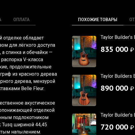
А
ОПЛАТА
ПОХОЖИЕ ТОВАРЫ
О
Taylor Builder’
ной отделке обладает
зом для лёгкого доступа
835 000
₽
 а спинка и обечайки —
 распорка V-класса
мкие, продолжительные
 гриф из красного дерева
Taylor Builders 
рного дерева, мензурой
890 000
₽
авками Belle Fleur.
тественное акустическое
мопонижающей отделкой
Taylor Builder’s
шенным подлокотником
 Tusq шириной 44,45
720 000
₽
истым напылением.