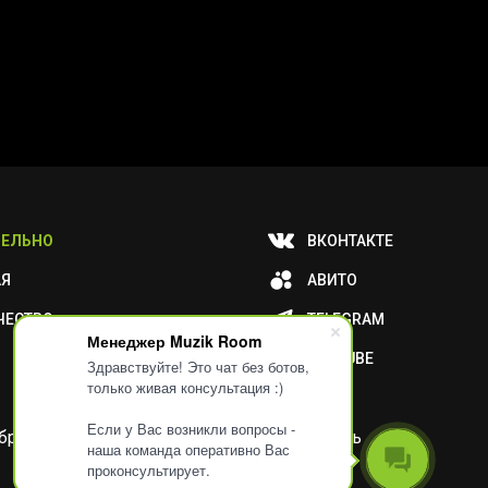
ЕЛЬНО
ВКОНТАКТЕ
АЯ
АВИТО
ЧЕСТВО
TELEGRAM
Менеджер Muzik Room
YOUTUBE
Здравствуйте! Это чат без ботов,
только живая консультация :)
Если у Вас возникли вопросы -
и обработку ваших метаданных или отключить
наша команда оперативно Вас
проконсультирует.