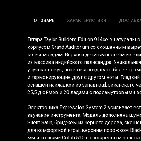
О ТОВАРЕ
ХАРАКТЕРИСТИКИ
ДОСТАВК
Гитара Taylor Builders Edition 914ce в натураль
корпусом Grand Auditorium со скошенным выре
ко всем ладам. Верхняя дека выполнена из ели,
из массива индийского палисандра. Уникальная
улучшает звук, позволяя создавать более гро
и гармонирующие друг с другом ноты. Гладкий
оснащён накладкой из западноафриканского чё
25,5 дюймов и 20 ладами с перламутровыми вст
Электроника Expression System 2 усиливает ес
звучание инструмента. Модель дополнена шу
Silent Satin, бриджем из чёрного дерева, ско
для комфортной игры, верхним порожком Black
мм и колками Gotoh 510 с состаренным золот