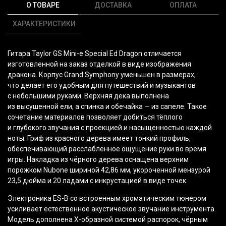
О ТОВАРЕ
ДОСТАВКА
ОПЛАТА
ХАРАКТЕРИСТИКИ
Гитара Taylor GS Mini-e Special Ed Dragon отличается
изготовленной на заказ отделкой в виде изображения
дракона. Корпус Grand Symphony уменьшен в размерах,
что делает его удобным для путешествий и музыкантов
с небольшими руками. Верхняя дека выполнена
из высушенной ели, а спинка и обечайка — из сапеле. Такое
сочетание материалов позволяет добиться тёплого
и глубокого звучания с проекцией и насыщенностью каждой
ноты. Гриф из красного дерева имеет тонкий профиль,
обеспечивающий расслабленное ощущение руки во время
игры. Накладка из чёрного дерева оснащена верхним
порожком Nubone шириной 42,86 мм, укороченной мензурой
23,5 дюйма и 20 ладами с инкрустацией в виде точек.
Электроника ES-B со встроенным хроматическим тюнером
усиливает естественное акустическое звучание инструмента.
Модель дополнена X-образной системой распорок, чёрным