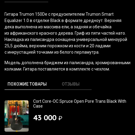
Гитара Trumon 150De с предусилителем Trumon Smart
Equalizer 1.0 в отделке Black в формате дредноут. Верхняя
дека выполнена из массива ели, а задняя и обечайка
из африканского красного дерева. Гриф из пяти частей нато.
Накладка из палисандра оснащена универсальной мензурой
25,5 дюйма, верхним порожком из кости и 20 ладами
с инкрустацией точками из белого перламутра.
Модель дополнена бриджем из палисандра, хромированными
колками. Гитара поставляется в комплекте с чехлом.
ПОХОЖИЕ ТОВАРЫ
ОТЗЫВЫ
Cort Core-OC Spruce Open Pore Trans Black With
Case
43 000
₽