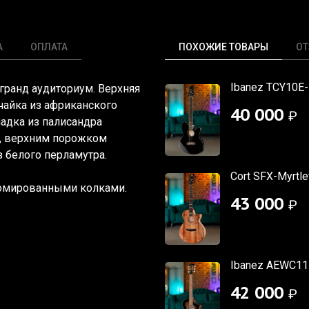
А
ОПЛАТА
ПОХОЖИЕ ТОВАРЫ
О
Ibanez TCY10E
 гранд аудиториум. Верхняя
ечайка из африканского
40 000
₽
ладка из палисандра
а, верхним порожком
з белого перламутра.
Cort SFX-Myrtl
ромированными колками.
43 000
₽
Ibanez AEWC11-
42 000
₽