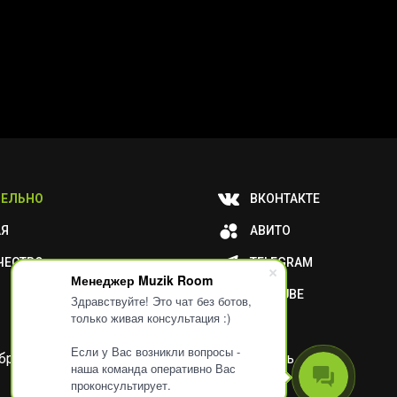
ЕЛЬНО
ВКОНТАКТЕ
АЯ
АВИТО
ЧЕСТВО
TELEGRAM
Менеджер Muzik Room
YOUTUBE
Здравствуйте! Это чат без ботов,
только живая консультация :)
Если у Вас возникли вопросы -
и обработку ваших метаданных или отключить
наша команда оперативно Вас
проконсультирует.