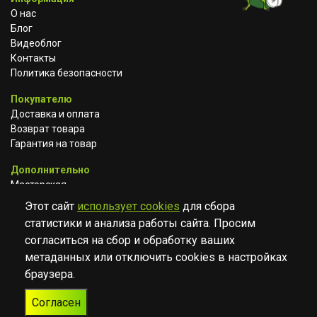
О нас
Блог
Видеоблог
Контакты
Политика безопасности
Покупателю
Доставка и оплата
Возврат товара
Гарантия на товар
Дополнительно
Мастерская
Сотрудничество
Этот сайт
использует cookies
для сбора
статистики и анализа работы сайта. Просим
ВКОНТАКТЕ
АВИТО
TELEGRAM
согласиться на сбор и обработку ваших
YOUTUBE
метаданных или отключить cookies в настройках
браузера.
© Музыкальный магазин Muzik Room, 2023-2026
Согласен
Разработка
Дизайн
ORIGINAL
TANYA HAYDEN