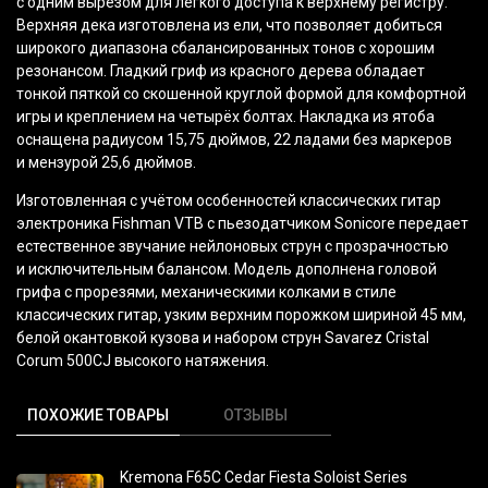
с одним вырезом для лёгкого доступа к верхнему регистру.
Верхняя дека изготовлена из ели, что позволяет добиться
широкого диапазона сбалансированных тонов с хорошим
резонансом. Гладкий гриф из красного дерева обладает
тонкой пяткой со скошенной круглой формой для комфортной
игры и креплением на четырёх болтах. Накладка из ятоба
оснащена радиусом 15,75 дюймов, 22 ладами без маркеров
и мензурой 25,6 дюймов.
Изготовленная с учётом особенностей классических гитар
электроника Fishman VTB с пьезодатчиком Sonicore передает
естественное звучание нейлоновых струн с прозрачностью
и исключительным балансом. Модель дополнена головой
грифа с прорезями, механическими колками в стиле
классических гитар, узким верхним порожком шириной 45 мм,
белой окантовкой кузова и набором струн Savarez Cristal
Corum 500CJ высокого натяжения.
ПОХОЖИЕ ТОВАРЫ
ОТЗЫВЫ
Kremona F65C Cedar Fiesta Soloist Series