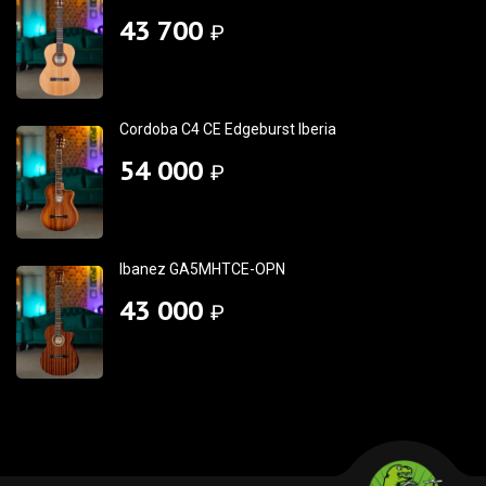
43 700
₽
Cordoba C4 CE Edgeburst Iberia
54 000
₽
Ibanez GA5MHTCE-OPN
43 000
₽