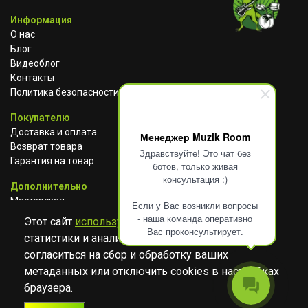
Информация
О нас
Блог
Видеоблог
Контакты
Политика безопасности
Покупателю
Доставка и оплата
Менеджер Muzik Room
Возврат товара
Здравствуйте! Это чат без
Гарантия на товар
ботов, только живая
консультация :)
Дополнительно
Мастерская
Если у Вас возникли вопросы
Сотрудничество
- наша команда оперативно
Этот сайт
использует cookies
для сбора
Вас проконсультирует.
статистики и анализа работы сайта. Просим
ВКОНТАКТЕ
АВИТО
TELEGRAM
согласиться на сбор и обработку ваших
YOUTUBE
метаданных или отключить cookies в настройках
браузера.
© Музыкальный магазин Muzik Room, 2023-2026