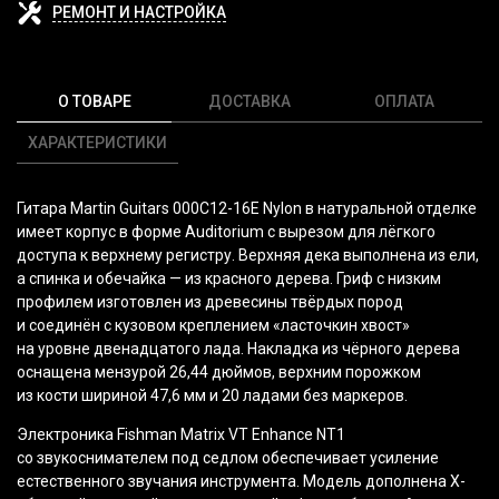
РЕМОНТ И НАСТРОЙКА
О ТОВАРЕ
ДОСТАВКА
ОПЛАТА
ХАРАКТЕРИСТИКИ
Гитара Martin Guitars 000C12-16E Nylon в натуральной отделке
имеет корпус в форме Auditorium с вырезом для лёгкого
доступа к верхнему регистру. Верхняя дека выполнена из ели,
а спинка и обечайка — из красного дерева. Гриф с низким
профилем изготовлен из древесины твёрдых пород
и соединён с кузовом креплением
«ласточкин
хвост»
на уровне двенадцатого лада. Накладка из чёрного дерева
оснащена мензурой 26,44 дюймов, верхним порожком
из кости шириной 47,6 мм и 20 ладами без маркеров.
Электроника Fishman Matrix VT Enhance NT1
со звукоснимателем под седлом обеспечивает усиление
естественного звучания инструмента. Модель дополнена X-