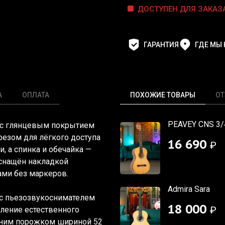
ДОСТУПЕН ДЛЯ ЗАКАЗ
ГАРАНТИЯ
ГДЕ МЫ
А
ОПЛАТА
ПОХОЖИЕ ТОВАРЫ
О
PEAVEY CNS 3/
е с глянцевым покрытием
резом для лёгкого доступа
16 690
₽
и, а спинка и обечайка —
оснащён накладкой
ами без маркеров.
Admira Sara
 с пьезозвукоснимателем
18 000
₽
ление естественного
хним порожком шириной 52