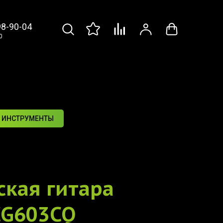
98-90-04
0
 ИНСТРУМЕНТЫ
ская гитара
CG603CQ