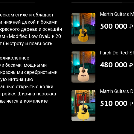
Martin Guitars 
ческом стиле и обладает
и нижней декой и боками
500 000
₽
 красного дерева и оснащён
лем
«Modified
Low Oval» и 20
т быстроту и плавность
Furch Dc Red-S
 великолепное
480 000
₽
ими басами, мощными
екрасными серебристыми
тую интонацию
ванные открытые колки
Martin Guitars 
стройку. Ширина порожка
авляется в комплекте
510 000
₽