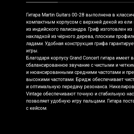
Гитара Martin Guitars 00-28 выполнена в класси
компактным корпусом с верхней декой из ели 
из индийского палисандра. Гриф изготовлен из
накладкой из чёрного дерева, плоским профи
ладами. Удобная конструкция грифа гарантируе
игры.
Благодаря корпусу Grand Concert гитара имеет
сбалансированное звучание с чистыми и четк
и нюансированными средними частотами и пр
высокими частотами. Бридж обеспечивает чис
и оптимальную передачу резонанса. Никелиро
Vintage обеспечивают точную и стабильную на
позволяет удобную игру пальцами. Гитара пост
с кейсом.