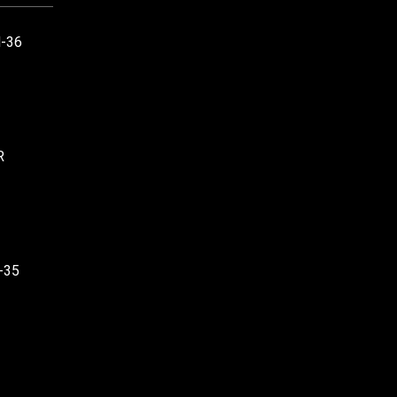
M-36
R
D-35