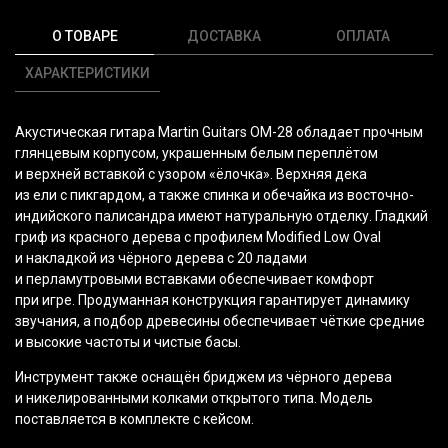
О ТОВАРЕ
ДОСТАВКА
ОПЛАТА
ХАРАКТЕРИСТИКИ
Акустическая гитара Martin Guitars OM-28 обладает прочным
глянцевым корпусом, украшенным белым переплётом
и верхней вставкой с узором
«ёлочка
». Верхняя дека
из ели с пикгардом, а также спинка и обечайка из восточно-
индийского палисандра имеют натуральную отделку. Гладкий
гриф из красного дерева с профилем Modified Low Oval
и накладкой из чёрного дерева с 20 ладами
и перламутровыми вставками обеспечивает комфорт
при игре. Продуманная конструкция гарантирует динамику
звучания, а подбор древесины обеспечивает чёткие средние
и высокие частоты и чистые басы.
Инструмент также оснащён бриджем из чёрного дерева
и никелированными колками открытого типа. Модель
поставляется в комплекте с кейсом.