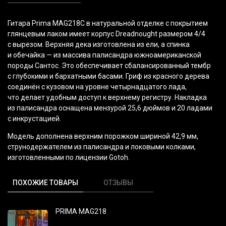
Гитара Prima MAG218C в натуральной отделке с покрытием
глянцевым лаком имеет корпус Dreadnought размером 4/4
с вырезом. Верхняя дека изготовлена из ели, а спинка
и обечайка — из массива палисандра южноамериканской
породы Сантос. Это обеспечивает сбалансированный тембр
с глубокими и бархатными басами. Гриф из красного дерева
соединён с кузовом на уровне четырнадцатого лада,
что делает удобным доступ к верхнему регистру. Накладка
из палисандра оснащена мензурой 25,6 дюймов и 20 ладами
с инкрустацией.
Модель дополнена верхним порожком шириной 42,9 мм,
струнодержателем из палисандра и локовыми колками,
изготовленными по лицензии Gotoh.
ПОХОЖИЕ ТОВАРЫ
ОТЗЫВЫ
PRIMA MAG218