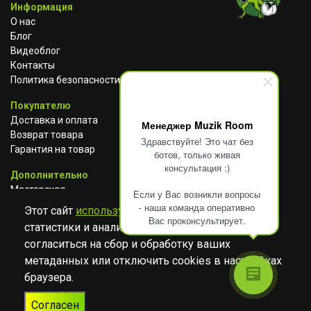
Информация
О нас
Блог
Видеоблог
Контакты
Политика безопасности
Покупателю
Доставка и оплата
Менеджер Muzik Room
Возврат товара
Здравствуйте! Это чат без
Гарантия на товар
ботов, только живая
консультация :)
Дополнительно
Мастерская
Если у Вас возникли вопросы
Сотрудничество
- наша команда оперативно
Этот сайт
использует cookies
для сбора
Вас проконсультирует.
статистики и анализа работы сайта. Просим
ВКОНТАКТЕ
АВИТО
TELEGRAM
согласиться на сбор и обработку ваших
YOUTUBE
метаданных или отключить cookies в настройках
браузера.
© Музыкальный магазин Muzik Room, 2023-2026
Согласен
Разработка
Дизайн