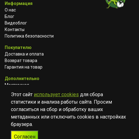
Информация
О нас
Блог
Видеоблог
Контакты
Политика безопасности
Покупателю
Доставка и оплата
Возврат товара
Гарантия на товар
Дополнительно
Мастерская
Сотрудничество
Этот сайт
использует cookies
для сбора
статистики и анализа работы сайта. Просим
ВКОНТАКТЕ
АВИТО
TELEGRAM
согласиться на сбор и обработку ваших
YOUTUBE
метаданных или отключить cookies в настройках
браузера.
© Музыкальный магазин Muzik Room, 2023-2026
Согласен
Разработка
Дизайн